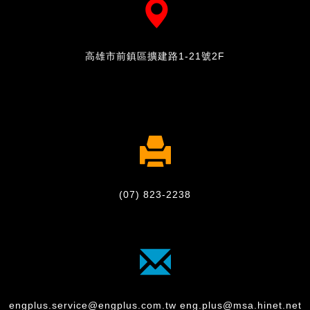
高雄市前鎮區擴建路1-21號2F
(07) 823-2238
engplus.service@engplus.com.tw
eng.plus@msa.hinet.net