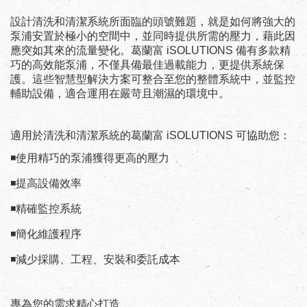
設計清洗和清潔系統所面臨的頭號難題，就是如何將強大的
泵浦安置於極小的空間中，並同時提供所需的壓力，藉此因
應突如其來的流量變化。葛蘭富
iSOLUTIONS
備有多款精
巧的高效能泵浦，不僅具備最佳過載能力，更提供系統保
護。這些智慧型解決方案可整合至您的整體系統中，並監控
輔助設備，適合運用在嚴苛且潮濕的環境中。
適用於清洗和清潔系統的葛蘭富
可協助您：
iSOLUTIONS
使用精巧的泵浦獲得更高的壓力
◾
提高設備效率
◾
精確監控系統
◾
簡化維護程序
◾
減少採購、工程、安裝和委託成本
◾
專為您的需求精心打造